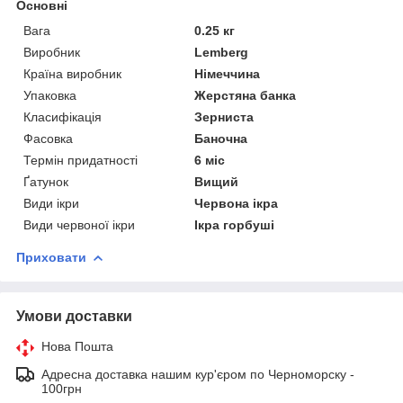
Основні
Вага
0.25 кг
Виробник
Lemberg
Країна виробник
Німеччина
Упаковка
Жерстяна банка
Класифікація
Зерниста
Фасовка
Баночна
Термін придатності
6 міс
Ґатунок
Вищий
Види ікри
Червона ікра
Види червоної ікри
Ікра горбуші
Приховати
Умови доставки
Нова Пошта
Адресна доставка нашим кур'єром по Черноморску -
100грн