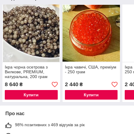
Ікра чорна осетрова з
Ікра чавичі, США, преміум
Ікра
Вилкове, PREMIUM,
- 250 грам
250 
натуральна, 200 грам
8 640
2 440
2 4
₴
₴
Купити
Купити
Про нас
98% позитивних з 469 відгуків за рік