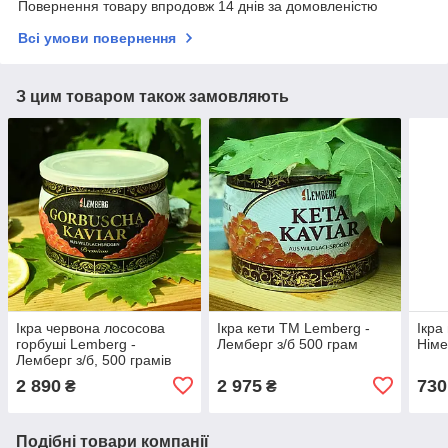
Повернення товару впродовж 14 днів за домовленістю
Всі умови повернення
З цим товаром також замовляють
Ікра червона лососова
Ікра кети ТМ Lemberg -
Ікра
горбуші Lemberg -
Лемберг з/б 500 грам
Німе
Лемберг з/б, 500 грамів
2 890
2 975
730
₴
₴
Подібні товари компанії