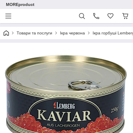
MOREproduct
Товари та послуги
Ікра червона
Ікра горбуші Lemberg