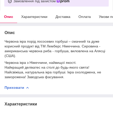
Замовлення під захистом
Опис
Характеристики
Доставка
Оплата
Умови п
Опис
Червона ікра порід лососевих горбуші – смачний та дуже
корисний продукт від ТМ Лемберг, Німеччина. Сировина -
американська червона риба - горбуша, виловлена ​​на Алясці
(США).
Червона ікра з Німеччини, найвищої якості.
Найкращий делікатес на столі до будь-якого свята!
Найсвіжіша, натуральна ікра горбуші. Ікра охолоджена, не
заморожена! Заводська фасування.
Приховати
Характеристики