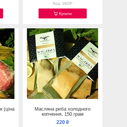
1КОР
Купити
к (ціна
Масляна риба холодного
копчення, 150 грам
220 ₴