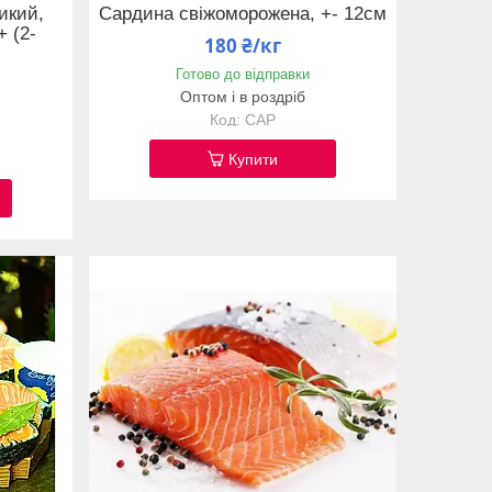
икий,
Сардина свіжоморожена, +- 12см
 (2-
180 ₴/кг
Готово до відправки
Оптом і в роздріб
САР
Купити