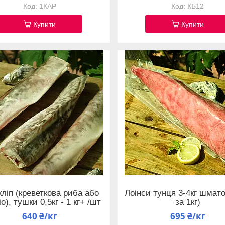
1КАР
КБ12
Купити
Купити
 кліп (креветкова риба або
Лоінси тунця 3-4кг шмато
іо), тушки 0,5кг - 1 кг+ /шт
за 1кг)
640 ₴/кг
695 ₴/кг