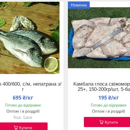
Новинка
 400/600, с/м, непатрана з/
Камбала глоса свіжомо
г
25+, 150-200гр/шт, 5-6
695 ₴/кг
195 ₴/кг
Готово до відправки
Готово до відправки
Оптом і в роздріб
Оптом і в роздріб
1дор
Купити
Купити