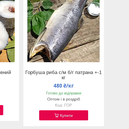
жений
Горбуша риба с/м б/г патрана +-1
кг
480 ₴/кг
Готово до відправки
Оптом і в роздріб
ГОР
Купити