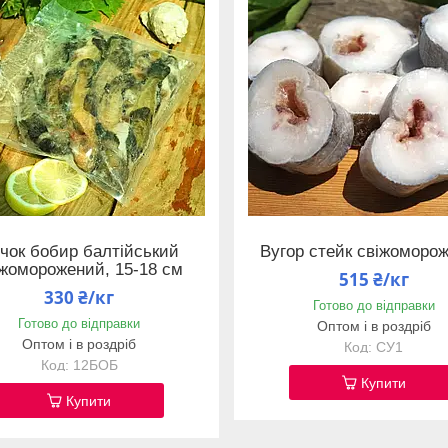
чок бобир балтійський
Вугор стейк свіжоморо
іжоморожений, 15-18 см
515 ₴/кг
330 ₴/кг
Готово до відправки
Готово до відправки
Оптом і в роздріб
Оптом і в роздріб
СУ1
12БОБ
Купити
Купити