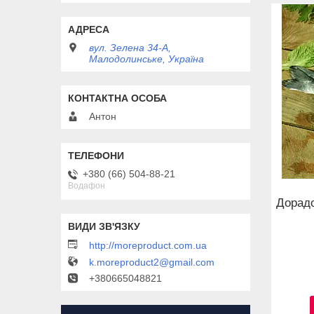
вул. Зелена 34-А,
Малодолинське, Україна
Антон
+380 (66) 504-88-21
Водафон
Дорадо
http://moreproduct.com.ua
k.moreproduct2@gmail.com
+380665048821