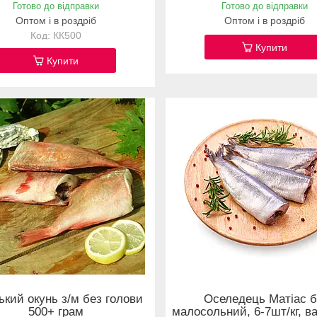
Готово до відправки
Готово до відправки
Оптом і в роздріб
Оптом і в роздріб
КК500
Купити
Купити
кий окунь з/м без голови
Оселедець Матіас б
500+ грам
малосольний, 6-7шт/кг, ва