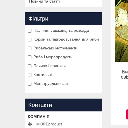
Новини та статті
Фільтри
Насіння, саджанці та розсада
Корми та підгодовування для риби
Рибальські інструменти
Риба і морепродукти
Печиво і пряники
Би
Коптильні
св
Менструальні чаші
Контакти
MOREproduct