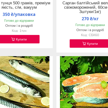
 тунця 500 грамів, преміум
Сарган балтійський вел
якість, с/м, вакуум
свіжоморожений, 60см+
3штуки/1кг)
350 ₴/упаковка
270 ₴/кг
Готово до відправки
Готово до відправки
Оптом і в роздріб
Оптом і в роздріб
1тун
СБК60
Купити
Купити