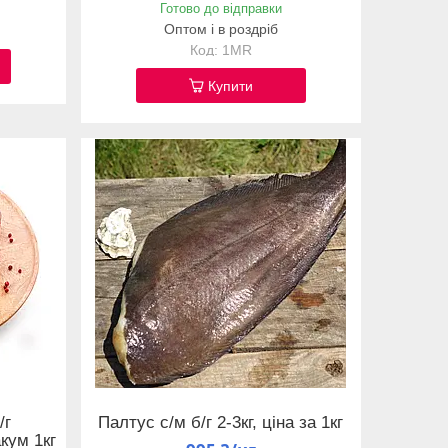
Готово до відправки
Оптом і в роздріб
1MR
Купити
/г
Палтус с/м б/г 2-3кг, ціна за 1кг
кум 1кг