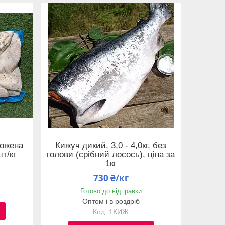
рожена
Кижуч дикий, 3,0 - 4,0кг, без
шт/кг
голови (срібний лосось), ціна за
1кг
730 ₴/кг
Готово до відправки
Оптом і в роздріб
1КИЖ