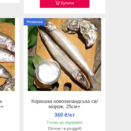
Купити
Новинка
а
Корюшка новозеландська св/
м+
морож, 25см+
360 ₴/кг
Готово до відправки
Оптом і в роздріб