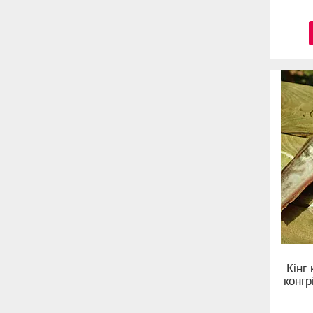
Кінг
конгр