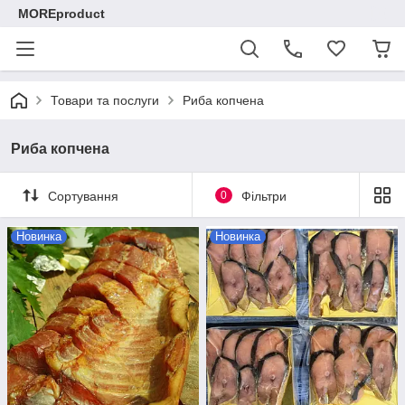
MOREproduct
Товари та послуги
Риба копчена
Риба копчена
Сортування
0
Фільтри
Новинка
Новинка