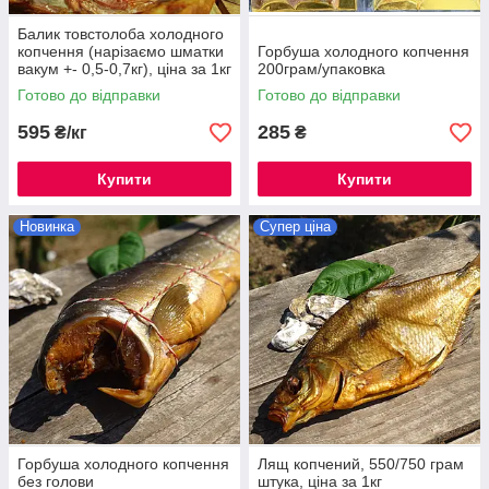
Балик товстолоба холодного
копчення (нарізаємо шматки
Горбуша холодного копчення
вакум +- 0,5-0,7кг), ціна за 1кг
200грам/упаковка
Готово до відправки
Готово до відправки
595
285
₴/кг
₴
Купити
Купити
Новинка
Супер ціна
Горбуша холодного копчення
Лящ копчений, 550/750 грам
без голови
штука, ціна за 1кг