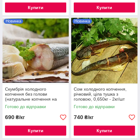
Купити
Купити
Новинка
Новинка
Скумбрія холодного
Сом холодного копчення,
копчення без голови
річковий, ціла тушка з
(натуральне копчення на
головою, 0,650кг - 2кг/шт
щепі)
наважка, ціна за 1 кг
Готово до відправки
Готово до відправки
690
740
₴/кг
₴/кг
Купити
Купити