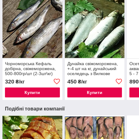
Чорноморська Кефаль
Дунайка свіжоморожена,
Осет
добірна, свіжеморожена,
+-4 шт на кг, дунайський
аква
500-800гр/шт (2-3шт\кг)
оселедець з Вилкове
5 - 7
320
450
890
₴/кг
₴/кг
Купити
Купити
Подібні товари компанії