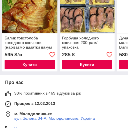
Балик товстолоба
Горбуша холодного
Дуна
холодного копчення
копчення 200грам/
мало
(нарізаємо шматки вакум
упаковка
Вилк
+- 0,5-0,7кг), ціна за 1кг
(пат
595
285
580
₴/кг
₴
Купити
Купити
Про нас
98% позитивних з 469 відгуків за рік
Працює з 12.02.2013
м. Малодолинське
вул. Зелена 34-А, Малодолинське, Україна