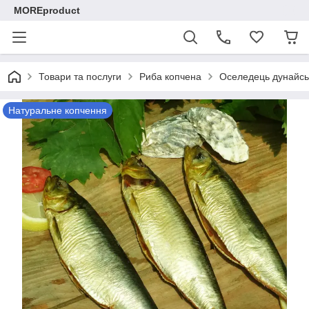
MOREproduct
Товари та послуги
Риба копчена
Оселедець дунайсь
Натуральне копчення