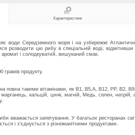
Характеристики
яє води Середземного моря і на узбережжі Атлантичн
 розводити цю рибу в спеціальній воді, відмітивши її
 аромат і солодкуватий, вишуканий смак.
0 грамів продукту.
на повна такими вітамінами, як B1, B5,A, B12, PP, B2, B
 марганець, кальцій, цинк, магній,
Медь, селен, натрій,
у.
би вважається запетування. У багатьох ресторанах світ
ується і з’єднується з різноманітними продуктами.