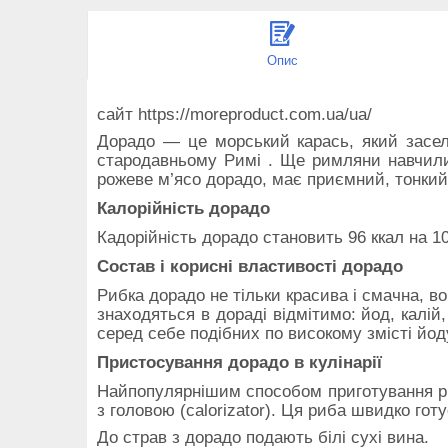
Опис
сайт https://moreproduct.com.ua/ua/
Дорадо — це морський карась, який засел
стародавньому Римі . Ще римляни навчилися
рожеве м’ясо дорадо, має приємний, тонкий
Калорійність дорадо
Кадорійність дорадо становить 96 ккал на 10
Состав і корисні властивості дорадо
Рибка дорадо не тільки красива і смачна, во
знаходяться в дораді відмітимо: йод, калій,
серед себе подібних по високому змісті йод
Пристосування дорадо в кулінарії
Найпопулярнішим способом приготування ри
з головою (calorizator). Ця риба швидко гот
До страв з дорадо подають білі сухі вина.