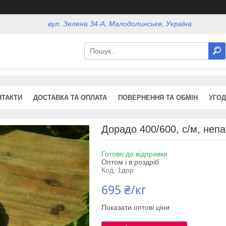
вул. Зелена 34-А, Малодолинське, Україна
НТАКТИ
ДОСТАВКА ТА ОПЛАТА
ПОВЕРНЕННЯ ТА ОБМІН
УГОД
Дорадо 400/600, с/м, непа
Готово до відправки
Оптом і в роздріб
Код:
1дор
695 ₴/кг
Показати оптові ціни