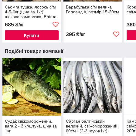
Сьомга тушка, лосось с/м
Барабулька с/м велика
Корю
4-5-6кг (ціна за 1кг),
Голландія, розмір 15-20см
св/м
шокова заморозка, Елітна
685
360
₴/кг
395
₴/кг
Купити
Подібні товари компанії
Судак свіжоморожений,
Сарган балтійський
Камб
вага 2 - 3 кг/штука, ціна за
великий, свіжоморожений,
свіж
1кг
60см+ (2-3штуки/1кг)
200г