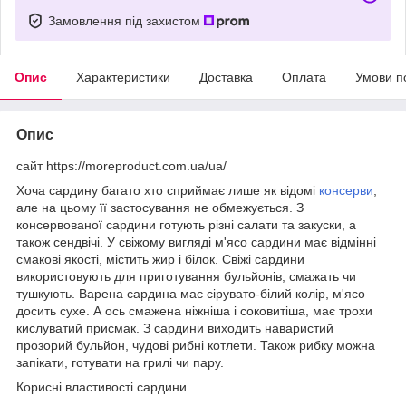
Замовлення під захистом
Опис
Характеристики
Доставка
Оплата
Умови п
Опис
сайт https://moreproduct.com.ua/ua/
Хоча сардину багато хто сприймає лише як відомі
консерви
,
але на цьому її застосування не обмежується. З
консервованої сардини готують різні салати та закуски, а
також сендвічі. У свіжому вигляді м'ясо сардини має відмінні
смакові якості, містить жир і білок. Свіжі сардини
використовують для приготування бульйонів, смажать чи
тушкують. Варена сардина має сірувато-білий колір, м'ясо
досить сухе. А ось смажена ніжніша і соковитіша, має трохи
кислуватий присмак. З сардини виходить наваристий
прозорий бульйон, чудові рибні котлети. Також рибку можна
запікати, готувати на грилі чи пару.
Корисні властивості сардини