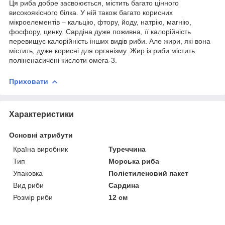
Ця риба добре засвоюється, містить багато цінного
високоякісного білка. У ній також багато корисних
мікроелементів – кальцію, фтору, йоду, натрію, магнію,
фосфору, цинку. Сардіна дуже поживна, її калорійність
перевищує калорійність інших видів риби. Але жири, які вона
містить, дуже корисні для організму. Жир із риби містить
поліненасичені кислоти омега-3.
Приховати
Характеристики
Основні атрибути
Країна виробник
Туреччина
Тип
Морська риба
Упаковка
Поліетиленовий пакет
Вид риби
Сардина
Розмір риби
12 см