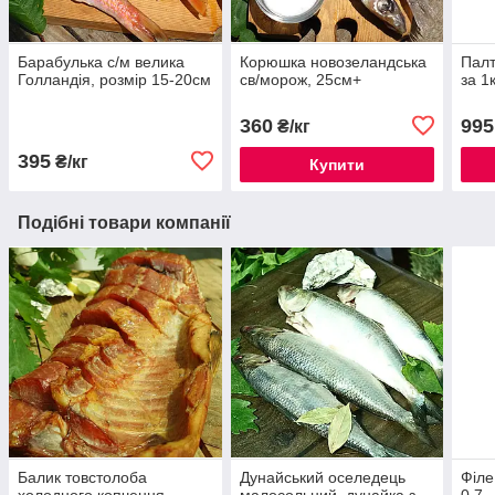
Барабулька с/м велика
Корюшка новозеландська
Палт
Голландія, розмір 15-20см
св/морож, 25см+
за 1
360
995
₴/кг
395
₴/кг
Купити
Подібні товари компанії
Балик товстолоба
Дунайський оселедець
Філе