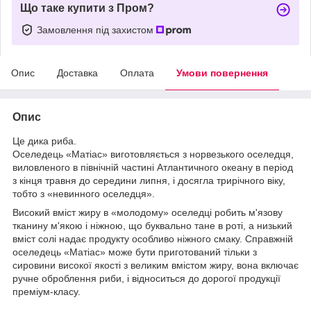
Що таке купити з Пром?
Замовлення під захистом
Опис
Доставка
Оплата
Умови повернення
Опис
Це дика риба.
Оселедець «Матіас» виготовляється з норвезького оселедця,
виловленого в північній частині Атлантичного океану в період
з кінця травня до середини липня, і досягла трирічного віку,
тобто з «невинного оселедця».
Високий вміст жиру в «молодому» оселедці робить м'язову
тканину м'якою і ніжною, що буквально тане в роті, а низький
вміст солі надає продукту особливо ніжного смаку. Справжній
оселедець «Матіас» може бути приготований тільки з
сировини високої якості з великим вмістом жиру, вона включає
ручне оброблення риби, і відноситься до дорогої продукції
преміум-класу.