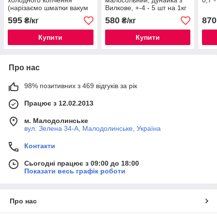
холодного копчення
малосольний, дунайка з
0,7 -
(нарізаємо шматки вакум
Вилкове, +-4 - 5 шт на 1кг
+- 0,5-0,7кг), ціна за 1кг
(патраний)
595
580
870
₴/кг
₴/кг
Купити
Купити
Про нас
98% позитивних з 469 відгуків за рік
Працює з 12.02.2013
м. Малодолинське
вул. Зелена 34-А, Малодолинське, Україна
Контакти
Сьогодні працює з 09:00 до 18:00
Показати весь графік роботи
Про нас