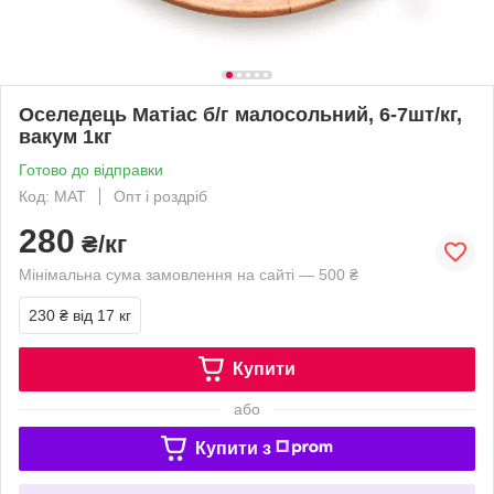
Оселедець Матіас б/г малосольний, 6-7шт/кг,
вакум 1кг
Готово до відправки
Код: МАТ
Опт і роздріб
280
₴/кг
Мінімальна сума замовлення на сайті — 500 ₴
230 ₴
від 17 кг
Купити
або
Купити з