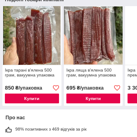
Ікра тарані в'ялена 500
Ікра ляща в'ялена 500
Ікра
грам, вакуумна упаковка
грам, вакуумна упаковка
прем
850
695
3 3
₴/упаковка
₴/упаковка
Купити
Купити
Про нас
98% позитивних з 469 відгуків за рік