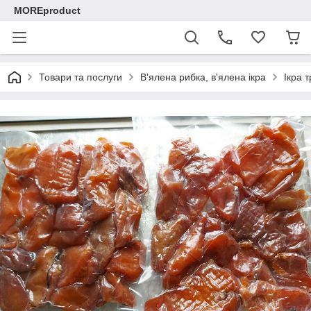
MOREproduct
Товари та послуги
В'ялена рибка, в'ялена ікра
Ікра 