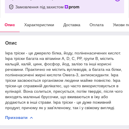
Замовлення під захистом
Опис
Характеристики
Доставка
Оплата
Умови п
Опис
Ікра тріски - це джерело білка, йоду, поліненасичених кислот.
Ікра тріски багата на вітаміни А, D, C, PP, групи В, містить
кальцій, калій, цинк, фосфор, йод, залізо та інші корисні
речовини. Практично не містить вуглеводів, а багата на білки,
поліненасичені жирні кислоти Омега-3, антиоксиданти. Ікра
тріски засвоюється організмом людини майже повністю. Ікра
тріски-це справжній делікатес, що часто використовується в
кулінарії. Вона солиться, пресується, потім твердіє, після чого
виходять маленькі брусочки, що вживаються в їжу або
додаються в інші страви. Ікра тріски - це дуже поживний
продукт, причому як у зав'яленому, так і у свіжому вигляді.
Приховати