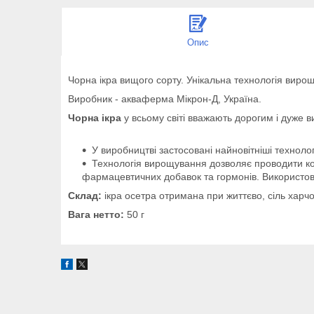
Опис
Чорна ікра вищого сорту. Унікальна технологія вирощ
Виробник - акваферма Мікрон-Д, Україна.
Чорна ікра
у всьому світі вважають дорогим і дуже 
У виробництві застосовані найновітніші технол
Технологія вирощування дозволяє проводити кон
фармацевтичних добавок та гормонів. Використову
Склад:
ікра осетра отримана при життєво, сіль харч
Вага нетто:
50 г