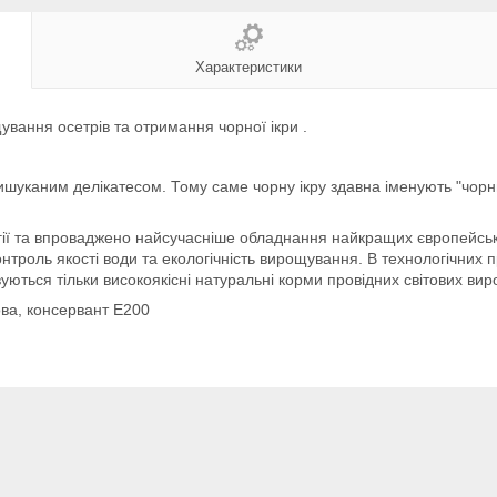
Характеристики
ування осетрів та отримання чорної ікри .
вишуканим делікатесом. Тому саме чорну ікру здавна іменують "чор
огії та впроваджено найсучасніше обладнання найкращих європейськ
троль якості води та екологічність вирощування. В технологічних п
ються тільки високоякісні натуральні корми провідних світових вир
ова, консервант Е200