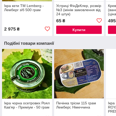
Ікра кети ТМ Lemberg -
Устриці ФінДеКлер, розмір
Крев
Лемберг з/б 500 грам
№3 (мінім замовлення від
(ван
24 штук)
(ціна
65
495
₴
2 975
₴
Купити
Подібні товари компанії
Ікра чорна осетрових Роял
Печінка тріски 115 грам
Ікра
Кав'яр - Преміум - 50 грам
Лемберг, Німеччина
ROY
PREM