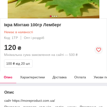
Ікра Мінтаю 100гр Лемберг
Немає в наявності
Код: 1ТР
Опт і роздріб
120
₴
Мінімальна сума замовлення на сайті — 500 ₴
100 ₴
від 20 шт.
Опис
Характеристики
Доставка
Оплата
Умови п
Опис
сайт https://moreproduct.com.ua/
Природне джерело кальцію, калію, цинку. Практично не