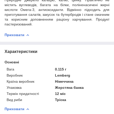
містить вуглеводів, багата на білки, поліненасичені жирні
кислоти Омега-3, антиоксиданти. Відмінно підходить для
приготування салатів, закусок та бутербродів і стане смачним
та корисним доповненням раціону харчування. Продукт
пастеризований.
Приховати
Характеристики
Основні
Вага
0.115 г
Виробник
Lemberg
Країна виробник
Німеччина
Упаковка
Жерстяна банка
Термін придатності
12 міс
Вид риби
Тріска
Приховати