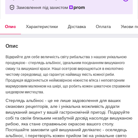
Замовлення під захистом
Опис
Характеристики
Доставка
Оплата
Умови п
Опис
Відкрийте для себе величність світу рибальства з нашою унікальною
продукцією - стерлядь альбінос, ідеальним поєднанням вишуканого
смаку та вишуканої краси. Наші осетрові вирощуються в екологічно
чистому середовищі, що гарантує найвищу якість кожної риби.
Продукція відрізняється неймовірною ніжністю м'яса і неповторним
мармуровим малюнком на шкірі, що робить кожен шматочок справжнім
шедевром мистецтва.
Стерлядь альбінос - це не лише задоволення для ваших
смакових рецепторів, але і унікальна можливість додати
вишуканий акцент у вашій гастрономічній пригоді. Подаруйте
собі та своїм близьким незабутній досвід насолоди вишуканою
рибою, яка стане справжньою окрасою вашого столу.
Поспішайте замовити цей вишуканий делікатес - оселедець
альбінос, і перетворіть кожен прийом їжі на унікальне свято