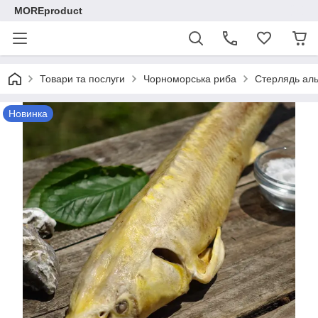
MOREproduct
Товари та послуги
Чорноморська риба
Стерлядь альбі
Новинка