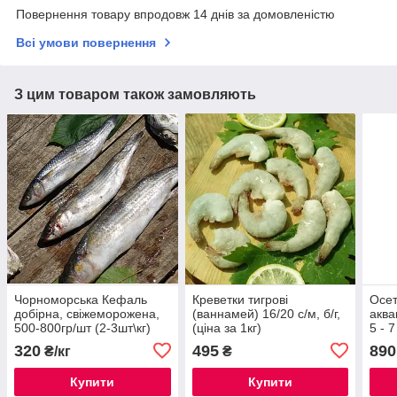
Повернення товару впродовж 14 днів за домовленістю
Всі умови повернення
З цим товаром також замовляють
Чорноморська Кефаль
Креветки тигрові
Осет
добірна, свіжеморожена,
(ваннамей) 16/20 с/м, б/г,
аква
500-800гр/шт (2-3шт\кг)
(ціна за 1кг)
5 - 7
320
495
890
₴/кг
₴
Купити
Купити