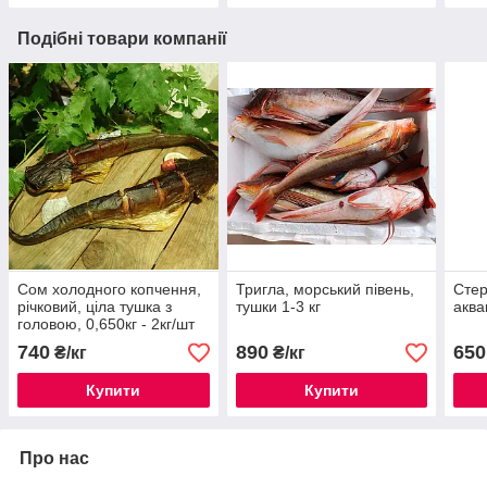
Подібні товари компанії
Сом холодного копчення,
Тригла, морський півень,
Стер
річковий, ціла тушка з
тушки 1-3 кг
аква
головою, 0,650кг - 2кг/шт
наважка, ціна за 1 кг
740
890
650
₴/кг
₴/кг
Купити
Купити
Про нас