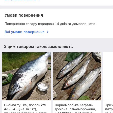
Умови повернення
Повернення товару впродовж 14 днів за домовленістю
Всі умови повернення
З цим товаром також замовляють
Сьомга тушка, лосось с/м
Чорноморська Кефаль
Тріс
4-5-6кг (ціна за 1кг),
добірна, свіжеморожена,
патр
шокова заморозка, Елітна
500-800гр/шт (2-3шт\кг)
за 1к