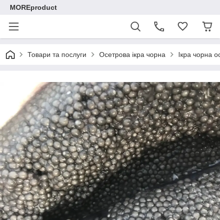
MOREproduct
Товари та послуги
Осетрова ікра чорна
Ікра чорна о