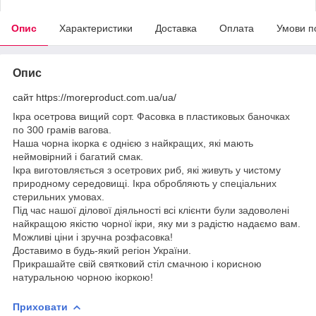
Опис
Характеристики
Доставка
Оплата
Умови п
Опис
сайт https://moreproduct.com.ua/ua/
Ікра осетрова вищий сорт. Фасовка в пластиковых баночках
по 300 грамів вагова.
Наша чорна ікорка є однією з найкращих, які мають
неймовірний і багатий смак.
Ікра виготовляється з осетрових риб, які живуть у чистому
природному середовищі. Ікра обробляють у спеціальних
стерильних умовах.
Під час нашої ділової діяльності всі клієнти були задоволені
найкращою якістю чорної ікри, яку ми з радістю надаємо вам.
Можливі ціни і зручна розфасовка!
Доставимо в будь-який регіон України.
Прикрашайте свій святковий стіл смачною і корисною
натуральною чорною ікоркою!
Приховати