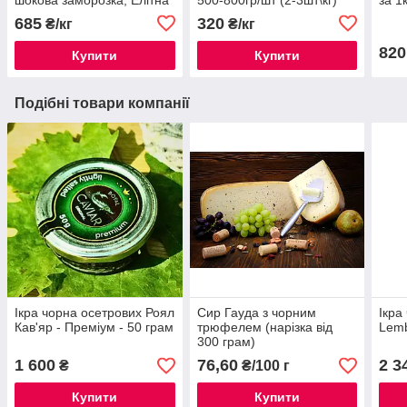
685
320
₴/кг
₴/кг
820
Купити
Купити
Подібні товари компанії
Ікра чорна осетрових Роял
Сир Гауда з чорним
Ікра
Кав'яр - Преміум - 50 грам
трюфелем (нарізка від
Lemb
300 грам)
1 600
76,60
2 3
₴
₴/100 г
Купити
Купити