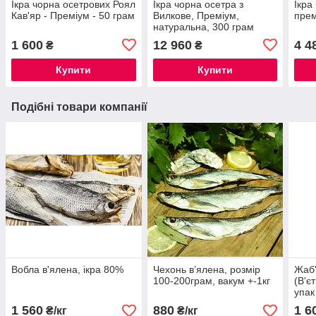
Ікра чорна осетрових Роял
Ікра чорна осетра з
Ікра
Кав'яр - Преміум - 50 грам
Вилкове, Преміум,
прем
натуральна, 300 грам
1 600
12 960
4 4
₴
₴
Купити
Купити
Подібні товари компанії
Вобла в'ялена, ікра 80%
Чехонь в’ялена, розмір
Жаб'
100-200грам, вакум +-1кг
(В'є
упак
1 560
880
1 6
₴/кг
₴/кг