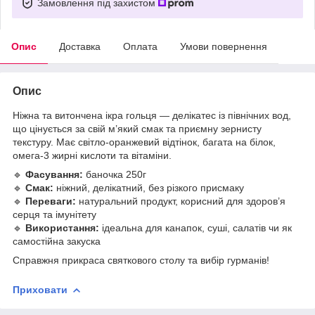
Замовлення під захистом
Опис
Доставка
Оплата
Умови повернення
Опис
Ніжна та витончена ікра гольця — делікатес із північних вод,
що цінується за свій м’який смак та приємну зернисту
текстуру. Має світло-оранжевий відтінок, багата на білок,
омега-3 жирні кислоти та вітаміни.
🔹
Фасування:
баночка 250г
🔹
Смак:
ніжний, делікатний, без різкого присмаку
🔹
Переваги:
натуральний продукт, корисний для здоров’я
серця та імунітету
🔹
Використання:
ідеальна для канапок, суші, салатів чи як
самостійна закуска
Справжня прикраса святкового столу та вибір гурманів!
Приховати