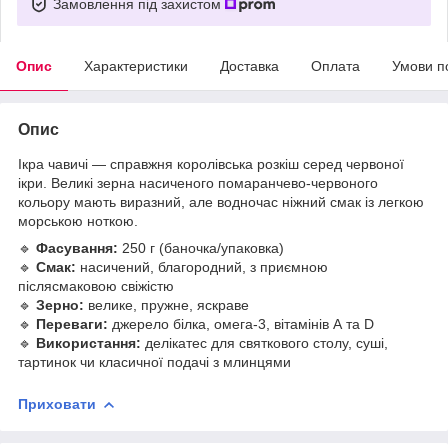
Замовлення під захистом
Опис
Характеристики
Доставка
Оплата
Умови п
Опис
Ікра чавичі — справжня королівська розкіш серед червоної
ікри. Великі зерна насиченого помаранчево-червоного
кольору мають виразний, але водночас ніжний смак із легкою
морською ноткою.
🔹
Фасування:
250 г (баночка/упаковка)
🔹
Смак:
насичений, благородний, з приємною
післясмаковою свіжістю
🔹
Зерно:
велике, пружне, яскраве
🔹
Переваги:
джерело білка, омега-3, вітамінів А та D
🔹
Використання:
делікатес для святкового столу, суші,
тартинок чи класичної подачі з млинцями
Приховати