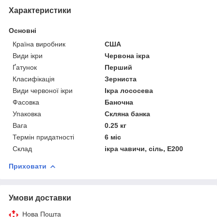
Характеристики
Основні
Країна виробник
США
Види ікри
Червона ікра
Ґатунок
Перший
Класифікація
Зерниста
Види червоної ікри
Ікра лососева
Фасовка
Баночна
Упаковка
Скляна банка
Вага
0.25 кг
Термін придатності
6 міс
Склад
ікра чавичи, сіль, Е200
Приховати
Умови доставки
Нова Пошта