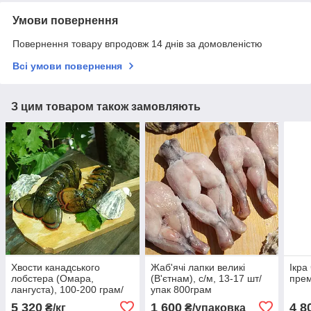
Умови повернення
Повернення товару впродовж 14 днів за домовленістю
Всі умови повернення
З цим товаром також замовляють
Хвости канадського
Жаб'ячі лапки великі
Ікра
лобстера (Омара,
(В'єтнам), с/м, 13-17 шт/
прем
лангуста), 100-200 грам/
упак 800грам
шт, свіжоморожені (1кг)
5 320
1 600
4 8
₴/кг
₴/упаковка