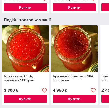
Купити
Купити
Подібні товари компанії
Ікра кижуча, США,
Ікра нерки преміум, США,
Ікра
преміум - 500 грам
500 грамів
250 
3 300
4 950
2 4
₴
₴
Купити
Купити