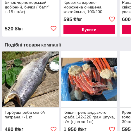
Бичок чорноморський
Креветка варено-
Рапа
добірний, бички ("батіг",
морожена очищена,
свіж
+-15 шт/кг)
коктейльна, 100/200
упак
595
600
₴/кг
520
₴/кг
Купити
Подібні товари компанії
Горбуша риба с/м б/г
Клішні гренландського
Крев
патрана +-1 кг
краба 142-226 грам штука,
голо
в/м (ціна за 1кг)
30шт
за 1к
480
1 950
595
₴/кг
₴/кг