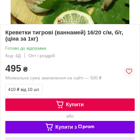
Креветки тигрові (ваннамей) 16/20 с/м, б/г,
(ціна за 1кг)
Готово до відправки
Код: 4Д
Опт і роздріб
495
₴
Мінімальна сума замовлення на сайті — 500 ₴
410 ₴
від 10 шт.
Купити
або
Купити з