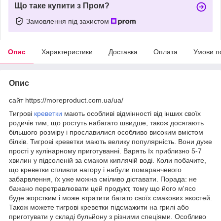
Що таке купити з Пром?
Замовлення під захистом
Опис
Характеристики
Доставка
Оплата
Умови п
Опис
сайт https://moreproduct.com.ua/ua/
Тигрові
креветки
мають особливі відмінності від інших своїх
родичів тим, що ростуть набагато швидше, також досягають
більшого розміру і прославилися особливо високим вмістом
білків. Тигрові креветки мають велику популярність. Вони дуже
прості у кулінарному приготуванні. Варять їх приблизно 5-7
хвилин у підсоленій за смаком киплячій воді. Коли побачите,
що креветки спливли нагору і набули помаранчевого
забарвлення, їх уже можна сміливо діставати. Порада: не
бажано перетравлювати цей продукт, тому що його м'ясо
буде жорстким і може втратити багато своїх смакових якостей.
Також можете тигрові креветки підсмажити на грилі або
приготувати у складі бульйону з різними спеціями. Особливо