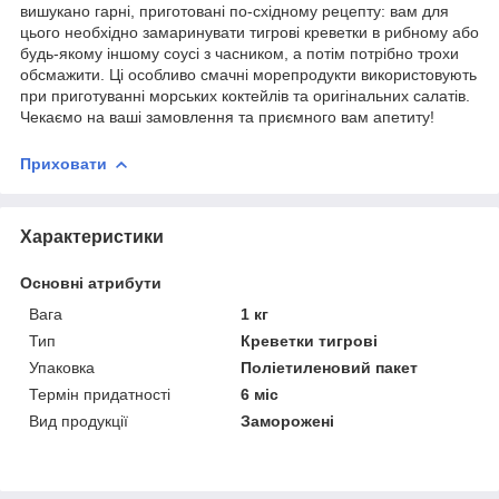
вишукано гарні, приготовані по-східному рецепту: вам для
цього необхідно замаринувати тигрові креветки в рибному або
будь-якому іншому соусі з часником, а потім потрібно трохи
обсмажити. Ці особливо смачні морепродукти використовують
при приготуванні морських коктейлів та оригінальних салатів.
Чекаємо на ваші замовлення та приємного вам апетиту!
Приховати
Характеристики
Основні атрибути
Вага
1 кг
Тип
Креветки тигрові
Упаковка
Поліетиленовий пакет
Термін придатності
6 міс
Вид продукції
Заморожені